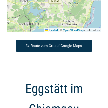
Leaflet
|
©
OpenStreetMap
contributors
Route zum Ort auf Google Maps
Eggstätt im