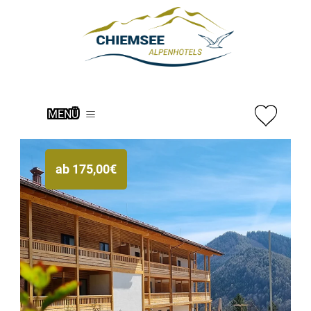
MENÜ
ab
175,00
€