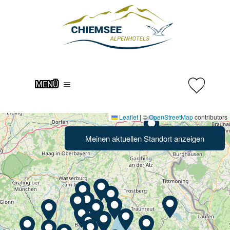
MENÜ
Leaflet
|
©
OpenStreetMap
contributors
Meinen aktuellen Standort
anzeigen