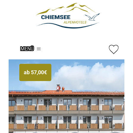
MENÜ
ab
57,00
€