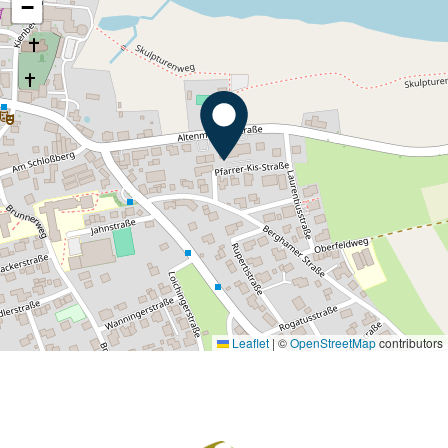
−
Leaflet
|
©
OpenStreetMap
contributors