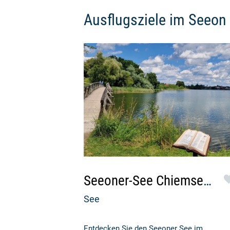
Ausflugsziele im
Seeon
Seeoner-See Chiemsee-Chiemgau
See
Entdecken Sie den Seeoner See im