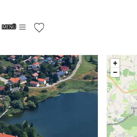
MENÜ
+
−